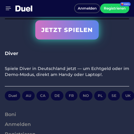
100%
Anmelden
Registrieren
JETZT SPIELEN
Diver
Spiele Diver in Deutschland jetzt — um Echtgeld oder im
Demo-Modus, direkt am Handy oder Laptop!.
Duel
AU
CA
DE
FR
NO
PL
SE
UK
Boni
Anmelden