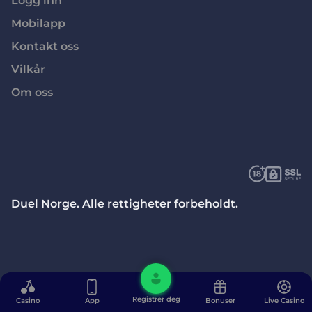
Logg inn
Mobilapp
Kontakt oss
Vilkår
Om oss
Duel Norge. Alle rettigheter forbeholdt.
Registrer deg
Casino
App
Bonuser
Live Casino