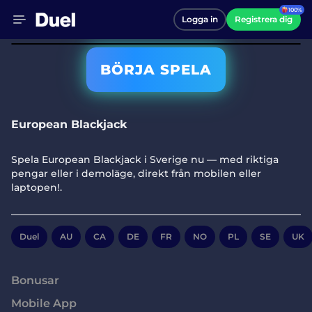
100%
Logga in
Registrera dig
BÖRJA SPELA
European Blackjack
Spela European Blackjack i Sverige nu — med riktiga
pengar eller i demoläge, direkt från mobilen eller
laptopen!.
Duel
AU
CA
DE
FR
NO
PL
SE
UK
Bonusar
Mobile App