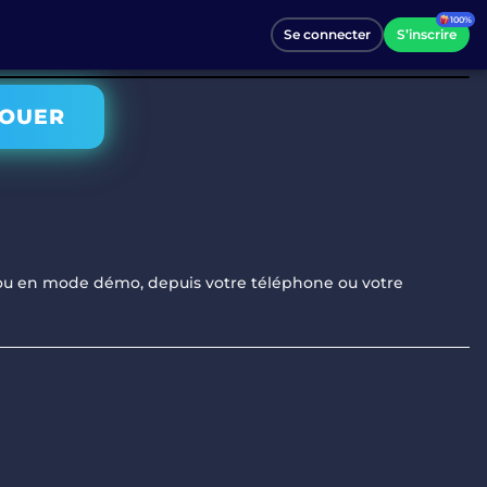
100%
Se connecter
S’inscrire
JOUER
ou en mode démo, depuis votre téléphone ou votre