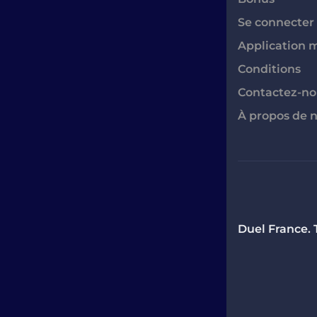
Se connecter
Application 
Conditions
Contactez-no
À propos de 
Duel France. 