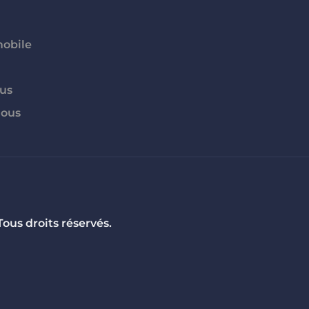
mobile
us
nous
Tous droits réservés.