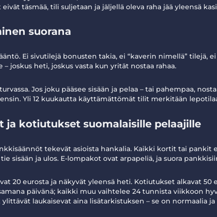
ivät täsmää, tili suljetaan ja jäljellä oleva raha jää yleensä kasi
äminen suorana
 sääntö. Ei sivutilejä bonusten takia, ei “kaverin nimellä” tilejä,
– joskus heti, joskus vasta kun yrität nostaa rahaa.
turvassa. Jos joku pääsee sisään ja pelaa – tai pahempaa, nostaa –
nsin. Yli 12 kuukautta käyttämättömät tilit merkitään lepotila
t ja kotiutukset suomalaisille pelaajille
kkisäännöt tekevät asioista hankalia. Kaikki kortit tai pankit 
tie sisään ja ulos. E-lompakot ovat arpapeliä, ja suora pankkisi
avat 20 eurosta ja näkyvät yleensä heti. Kotiutukset alkavat 5
 samana päivänä; kaikki muu vaihtelee 24 tunnista viikkoon hy
littävät laukaisevat aina lisätarkistuksen – se on normaalia ja 