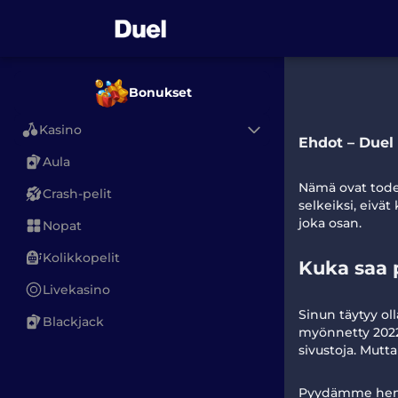
Bonukset
Kasino
Ehdot – Duel
Aula
Nämä ovat todel
Crash-pelit
selkeiksi, eivä
joka osan.
Nopat
Kolikkopelit
Kuka saa 
Livekasino
Sinun täytyy ol
Blackjack
myönnetty 2022),
sivustoja. Mutta
Pyydämme henkil